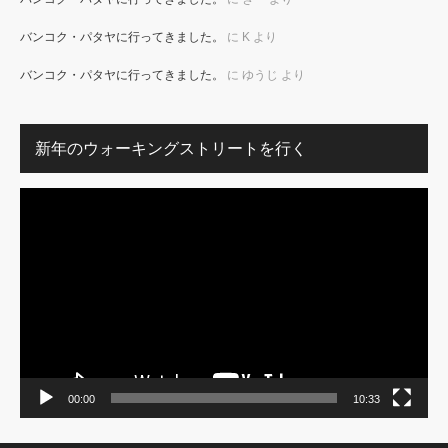
バンコク・パタヤに行ってきました。
に
K
より
バンコク・パタヤに行ってきました。
に
ゆうじ
より
新年のウォーキングストリートを行く
動
画
プ
レ
ー
ヤ
ー
00:00
10:33