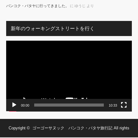
バンコク・パタヤに行ってきました。
に
ゆうじ
より
新年のウォーキングストリートを行く
動
画
プ
レ
ー
ヤ
ー
00:00
10:33
Copyright ©
ゴーゴーサヌック バンコク・パタヤ旅行記
All rights