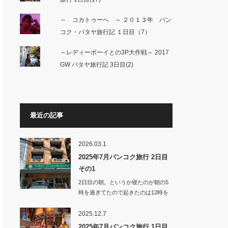
～ コカトゥーへ ～ ２０１３年 バン
コク・パタヤ旅行記 １日目（7）
～レディーボーイとの3P大作戦～ 2017
GW パタヤ旅行記 3日目(2)
最近の記事
2026.03.1
2025年7月バンコク旅行 2日目
その1
2日目の朝。というか寝たのが朝の5
時を過ぎてたので起きたのは12時を
回っ…
2025.12.7
2025年7月バンコク旅行 1日目