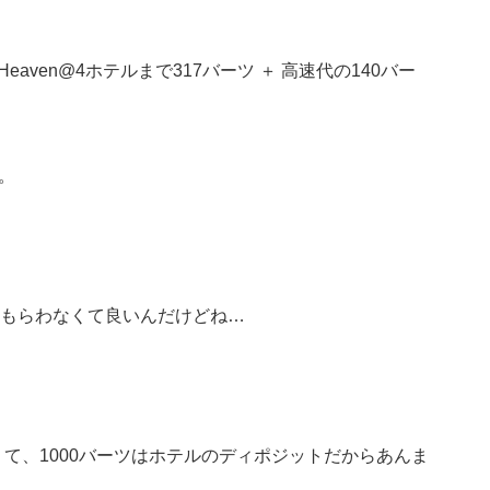
aven@4ホテルまで317バーツ ＋ 高速代の140バー
。
もらわなくて良いんだけどね…
くて、1000バーツはホテルのディポジットだからあんま