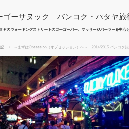
ーゴーサヌック バンコク・パタヤ旅
タヤのウォーキングストリートのゴーゴーバー、マッサージパーラーを中心
行記
～まずはObsession（オブセッション）へ～ 2014/2015 バンコク