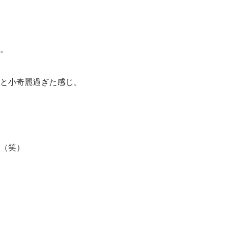
。
と小奇麗過ぎた感じ。
（笑）