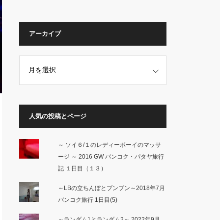
アーカイブ
人気の投稿とページ
～ ソイ６/１のレディーボーイのマッサ
ージ ～ 2016 GW バンコク・パタヤ旅行
記 １日目（１３）
～LBの立ちんぼとブンブン～2018年7月
バンコク旅行 1日目(5)
～ランダム1とランダム2～ 2022年9月