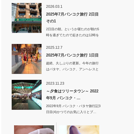
2026.03.1
2025年7月バンコク旅行 2日目
その1
2日目の朝。というか寝たのが朝の5
時を過ぎてたので起きたのは12時を
回っ…
2025.12.7
2025年7月バンコク旅行 1日目
超絶、久しぶりの更新。今年の旅行
はパタヤ、バンコク、アンヘレスと
旅してい…
2023.11.23
～夕食はツリータウン～ 2022
年9月 バンコク・…
2022年9月 バンコク・パタヤ旅行記3
日目(4)かつてのお気に入りとブ…