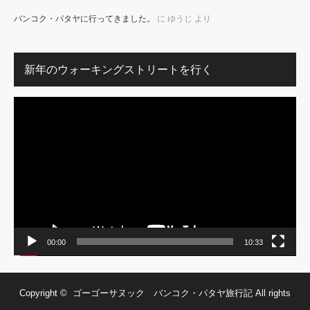
バンコク・パタヤに行ってきました。
に
ゆうじ
より
新年のウォーキングストリートを行く
動
画
プ
レ
ー
ヤ
ー
00:00
10:33
Copyright ©
ゴーゴーサヌック バンコク・パタヤ旅行記
All rights