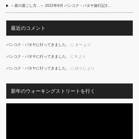
～昼の過ごし方…～ 2022年9月 バンコク・パタヤ旅行記3…
最近のコメント
バンコク・パタヤに行ってきました。
に
き〜
より
バンコク・パタヤに行ってきました。
に
K
より
バンコク・パタヤに行ってきました。
に
ゆうじ
より
新年のウォーキングストリートを行く
動
画
プ
レ
ー
ヤ
ー