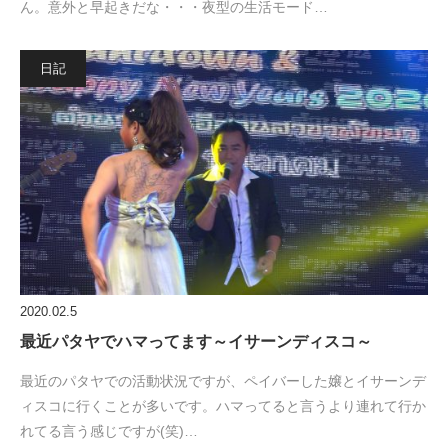
ん。意外と早起きだな・・・夜型の生活モード…
日記
2020.02.5
最近パタヤでハマってます～イサーンディスコ～
最近のパタヤでの活動状況ですが、ペイバーした嬢とイサーンデ
ィスコに行くことが多いです。ハマってると言うより連れて行か
れてる言う感じですが(笑)…