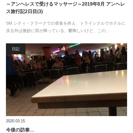
～アンヘレスで受けるマッサージ～2019年8月 アンヘレ
ス旅行記2日目(3)
SM シティ・クラークでの昼食を終え、トライシクルでホテルに
戻る外は微妙に雨が降っている。鬱陶しいけど、この…
日記
2020.03.15
今後の訪泰…