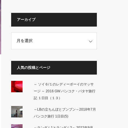
アーカイブ
人気の投稿とページ
～ ソイ６/１のレディーボーイのマッサ
ージ ～ 2016 GW バンコク・パタヤ旅行
記 １日目（１３）
～LBの立ちんぼとブンブン～2018年7月
バンコク旅行 1日目(5)
～ランダム1とランダム2～ 2022年9月