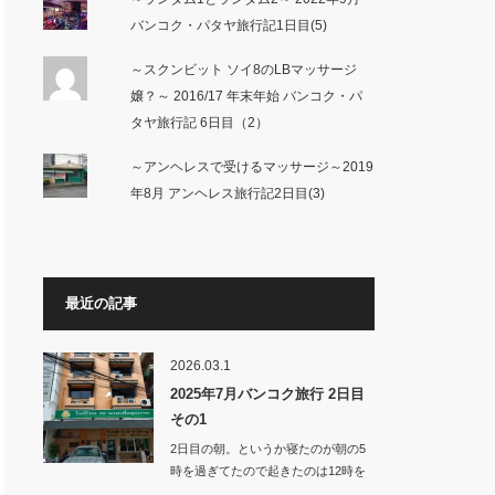
バンコク・パタヤ旅行記1日目(5)
～スクンビット ソイ8のLBマッサージ
嬢？～ 2016/17 年末年始 バンコク・パ
タヤ旅行記 6日目（2）
～アンヘレスで受けるマッサージ～2019
年8月 アンヘレス旅行記2日目(3)
最近の記事
2026.03.1
2025年7月バンコク旅行 2日目
その1
2日目の朝。というか寝たのが朝の5
時を過ぎてたので起きたのは12時を
回っ…