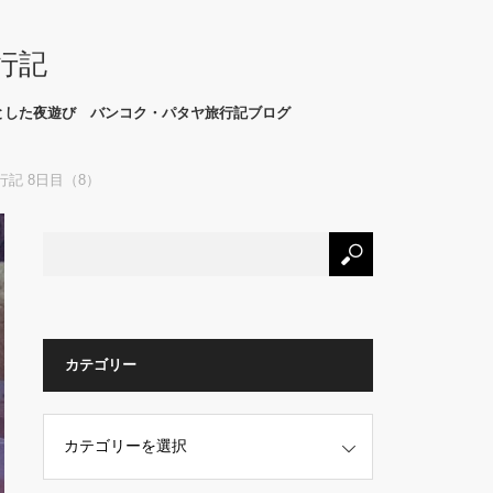
行記
とした夜遊び バンコク・パタヤ旅行記ブログ
行記 8日目（8）
カテゴリー