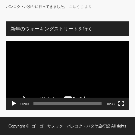
バンコク・パタヤに行ってきました。
に
ゆうじ
より
新年のウォーキングストリートを行く
動
画
プ
レ
ー
ヤ
ー
00:00
10:33
Copyright ©
ゴーゴーサヌック バンコク・パタヤ旅行記
All rights