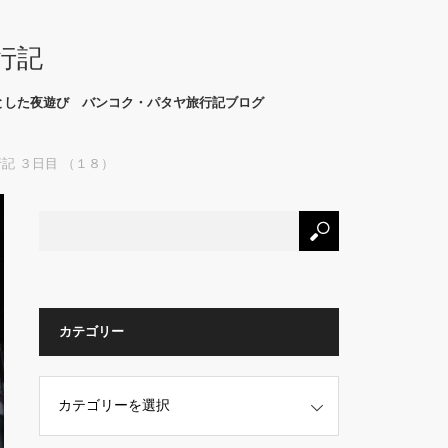
行記
とした夜遊び バンコク・パタヤ旅行記ブログ
行記 ３日目 （１８）
カテゴリー