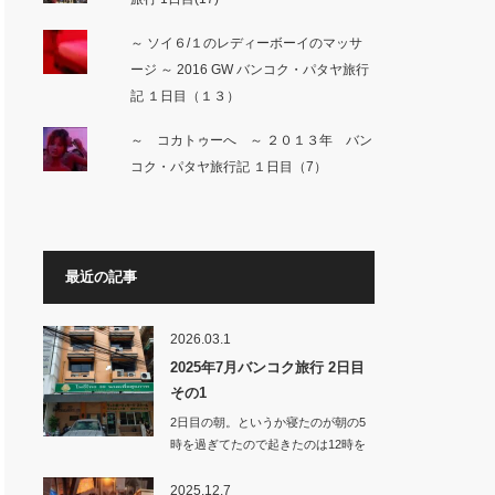
～ ソイ６/１のレディーボーイのマッサ
ージ ～ 2016 GW バンコク・パタヤ旅行
記 １日目（１３）
～ コカトゥーへ ～ ２０１３年 バン
コク・パタヤ旅行記 １日目（7）
最近の記事
2026.03.1
2025年7月バンコク旅行 2日目
その1
2日目の朝。というか寝たのが朝の5
時を過ぎてたので起きたのは12時を
回っ…
2025.12.7