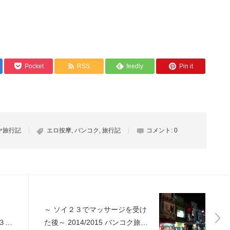
Pocket
RSS
feedly
Pin it
ヤ旅行記
エロ按摩
,
バンコク
,
旅行記
コメント:
0
～ ソイ２３でマッサージを受け
 ３日
た後～ 2014/2015 バンコク旅行