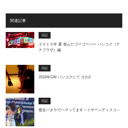
関連記事
日記
２０１５年 夏 遊んだゴーゴーバー バンコク（ナ
ナプラザ）編
日記
2016年GW バンコクにて その2
日記
最近パタヤでハマってます～イサーンディスコ～