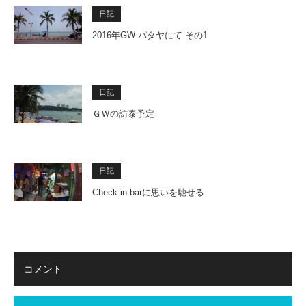
日記
2016年GW パタヤにて その1
日記
ＧＷの訪泰予定
日記
Check in barに思いを馳せる
コメント