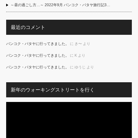
～昼の過ごし方…～ 2022年9月 バンコク・パタヤ旅行記3…
最近のコメント
バンコク・パタヤに行ってきました。
に
き〜
より
バンコク・パタヤに行ってきました。
に
K
より
バンコク・パタヤに行ってきました。
に
ゆうじ
より
新年のウォーキングストリートを行く
動
画
プ
レ
ー
ヤ
ー