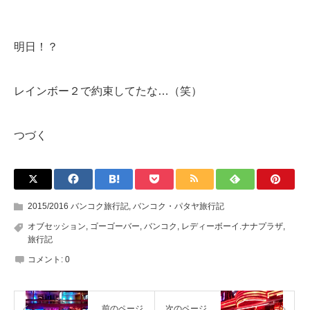
明日！？
レインボー２で約束してたな…（笑）
つづく
2015/2016 バンコク旅行記
,
バンコク・パタヤ旅行記
オブセッション
,
ゴーゴーバー
,
バンコク
,
レディーボーイ.ナナプラザ
,
旅行記
コメント:
0
前のページ
次のページ