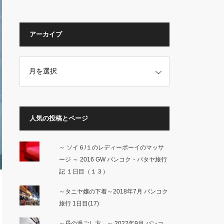
アーカイブ
人気の投稿とページ
～ ソイ６/１のレディーボーイのマッサ
ージ ～ 2016 GW バンコク・パタヤ旅行
記 １日目（１３）
～タニヤ嬢の下着～2018年7月 バンコク
旅行 1日目(17)
～昼の過ごし方…～ 2022年9月 バンコ