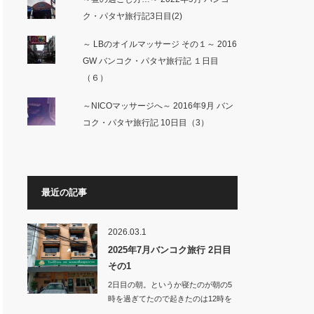
ク・パタヤ旅行記3日目(2)
～ LBのオイルマッサージ その１～ 2016
GW バンコク・パタヤ旅行記 １日目
（６）
～NICOマッサージへ～ 2016年9月 バン
コク・パタヤ旅行記 10日目（3）
最近の記事
2026.03.1
2025年7月バンコク旅行 2日目
その1
2日目の朝。というか寝たのが朝の5
時を過ぎてたので起きたのは12時を
回っ…