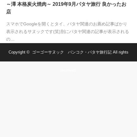
～澤 本格炭火焼肉～ 2019年9月パタヤ旅行 良かったお
店
スマホでGoogleを開くとタイ、パタヤ関連のお薦め記事ばかり
表示されるサヌックです(笑)別にパタヤ関連の記事が表示される
の…
Copyright ©
ゴーゴーサヌック バンコク・パタヤ旅行記
All rights
reserved.